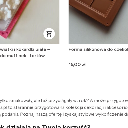
iatki i kokardki białe –
Forma silikonowa do czeko
do muffinek i tortów
Cena
15,00 zł
 tylko smakowały, ale też przyciągały wzrok? A może przygoto
.pl to starannie przygotowana kolekcja dekoracji i akcesorió
mą podania. Poznaj naszą ofertę i zyskaj stylowe wykończenie
ak działają na Twoją korzyść?