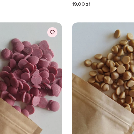
y
Cena
19,00 zł