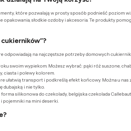
ementy, które pozwalają w prosty sposób podnieść poziom wizu
ne opakowania, słodkie ozdoby i akcesoria. Te produkty pomo
 cukierników”?
óre odpowiadają na najczęstsze potrzeby domowych cukiernik
roku swoim wypiekom. Możesz wybrać: pąki róż suszone, chabry
, ciasta i polewy kolorem.
e ułatwią transport i podkreślą efekt końcowy. Można u nas zn
 dubajską i nie tylko.
p. forma silikonowa do czekolady, belgijska czekolada Callebau
i pojemniki na mini deserki.
e?