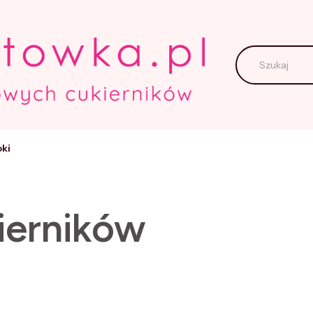
ki
ierników