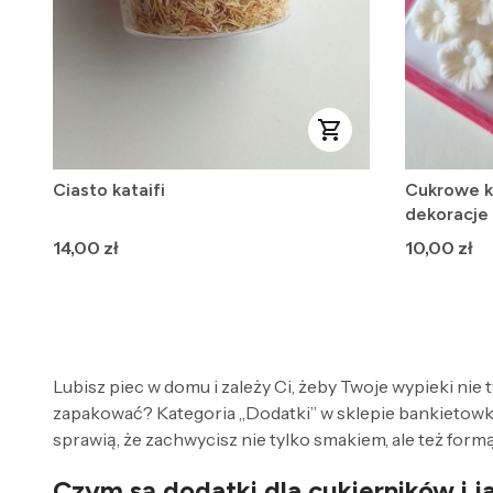
Ciasto kataifi
Cukrowe kw
dekoracje 
Cena
Cena
14,00 zł
10,00 zł
Lubisz piec w domu i zależy Ci, żeby Twoje wypieki nie
zapakować? Kategoria „Dodatki” w sklepie bankietowka
sprawią, że zachwycisz nie tylko smakiem, ale też for
Czym są dodatki dla cukierników i j