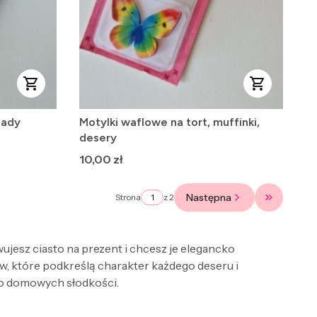
lady
Motylki waflowe na tort, muffinki,
desery
Cena
10,00 zł
Następna
Strona
z 2
Przejdź do
wujesz ciasto na prezent i chcesz je elegancko
w, które podkreślą charakter każdego deseru i
 do domowych słodkości.