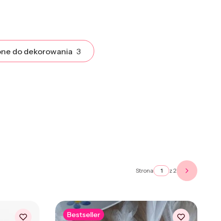
one do dekorowania
3
Strona
z 2
Następne 
Bestseller