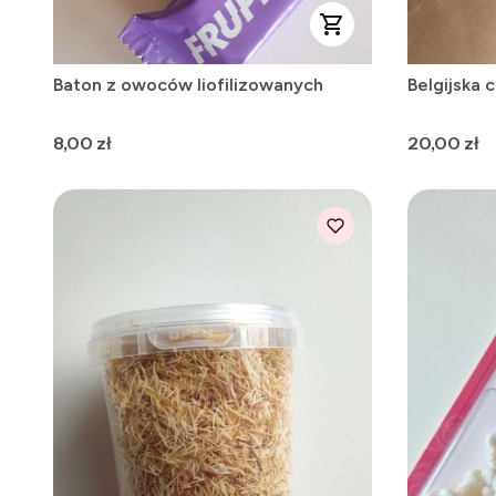
Baton z owoców liofilizowanych
Belgijska 
Cena
Cena
8,00 zł
20,00 zł