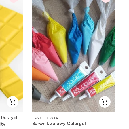
PRODUCENT
tłustych
BANKIETÓWKA
Barwnik żelowy Colorgel
łty