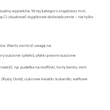
alny wypieków. W tej kategorii znajdziesz m.in.:
gą Ci zbudować wyjątkowe doświadczenie – nie tylko
ów. Warto zwrócić uwagę na:
 suszone (płatki), płatki piwonii suszone.
aleźć, np. pudełka na muffinki, torty bento, mini
t (Ruby, Gold), cukrowe kwiatki, kokardki, waflowe