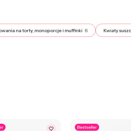
wania na torty, monoporcje i muffinki
6
Kwiaty susz
er
Bestseller