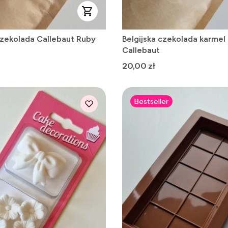
czekolada Callebaut Ruby
Belgijska czekolada karmel
Callebaut
Cena
20,00 zł
Bestseller