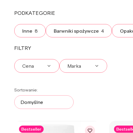
PODKATEGORIE
Inne
8
Barwniki spożywcze
4
Opako
FILTRY
Cena
Marka
Koniec filtrów
Lista produktów
Sortowanie:
Domyślne
Bestseller
Bestsell