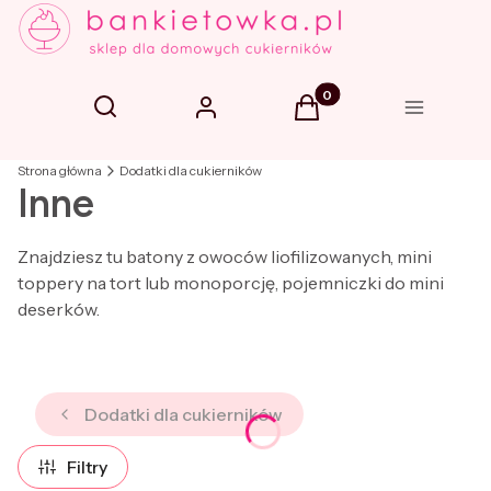
Produkty w koszyku: 0. 
Otwórz wyszukiwarkę
Szukaj
Zaloguj się
Koszyk
Menu
Strona główna
Dodatki dla cukierników
Inne
Znajdziesz tu batony z owoców liofilizowanych, mini
toppery na tort lub monoporcję, pojemniczki do mini
deserków.
Dodatki dla cukierników
Filtry