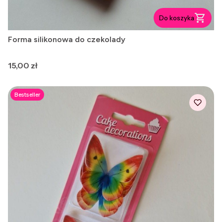
Do koszyka
Forma silikonowa do czekolady
Cena
15,00 zł
Bestseller