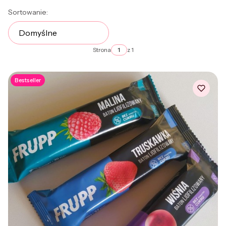
Lista produktów
Sortowanie:
Domyślne
Strona
z 1
Bestseller