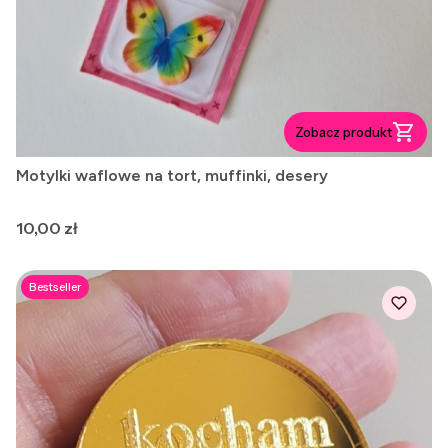
Zobacz produkt
Motylki waflowe na tort, muffinki, desery
Cena
10,00 zł
Bestseller