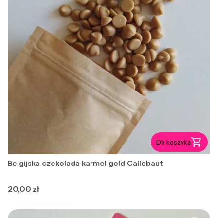
Do koszyka
Belgijska czekolada karmel gold Callebaut
Cena
20,00 zł