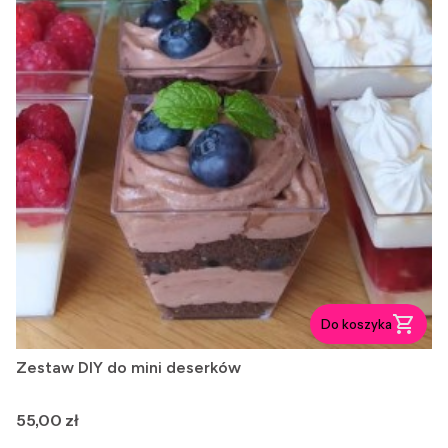
Do koszyka
Zestaw DIY do mini deserków
Cena
55,00 zł