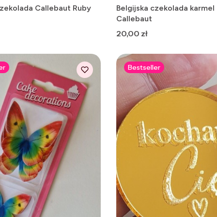
czekolada Callebaut Ruby
Belgijska czekolada karmel
Callebaut
Cena
20,00 zł
er
Bestseller