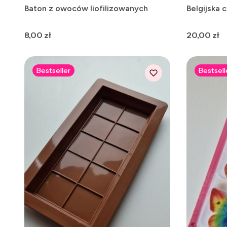
Baton z owoców liofilizowanych
Belgijska 
Cena
Cena
8,00 zł
20,00 zł
Bestseller
Bestsell