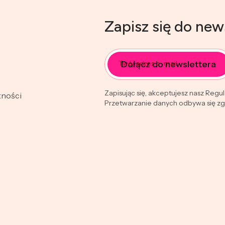
Zapisz się do new
Dołącz do newslettera
Twój adres e-mail
Zapisując się, akceptujesz nasz Regu
tności
Przetwarzanie danych odbywa się zgo