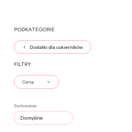
PODKATEGORIE
Dodatki dla cukierników
FILTRY
Cena
Koniec filtrów
Lista produktów
Sortowanie:
Domyślne