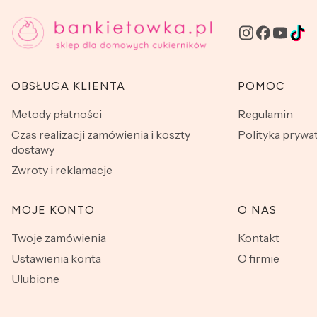
Linki w stopce
OBSŁUGA KLIENTA
POMOC
Metody płatności
Regulamin
Czas realizacji zamówienia i koszty
Polityka prywa
dostawy
Zwroty i reklamacje
MOJE KONTO
O NAS
Twoje zamówienia
Kontakt
Ustawienia konta
O firmie
Ulubione