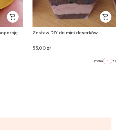
noporcję
Zestaw DIY do mini deserków
Cena
55,00 zł
Strona
z 1