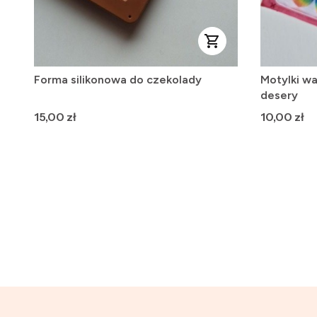
Forma silikonowa do czekolady
Motylki wa
desery
Cena
Cena
15,00 zł
10,00 zł