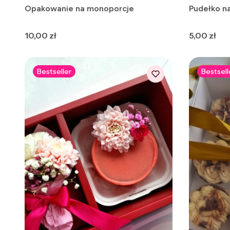
Opakowanie na monoporcje
Pudełko n
Cena
Cena
10,00 zł
5,00 zł
Bestseller
Bestsell