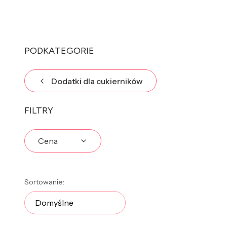
PODKATEGORIE
Dodatki dla cukierników
FILTRY
Cena
Koniec filtrów
Lista produktów
Sortowanie:
Domyślne