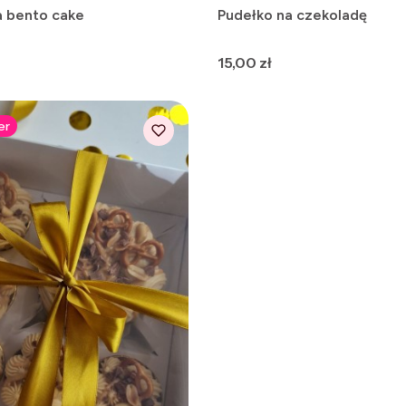
a bento cake
Pudełko na czekoladę
Cena
15,00 zł
er