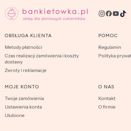
Linki w stopce
OBSŁUGA KLIENTA
POMOC
Metody płatności
Regulamin
Czas realizacji zamówienia i koszty
Polityka prywa
dostawy
Zwroty i reklamacje
MOJE KONTO
O NAS
Twoje zamówienia
Kontakt
Ustawienia konta
O firmie
Ulubione