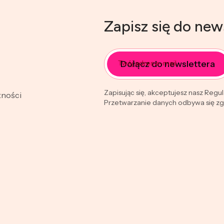
Zapisz się do new
Dołącz do newslettera
Twój adres e-mail
Zapisując się, akceptujesz nasz Regu
tności
Przetwarzanie danych odbywa się zgo