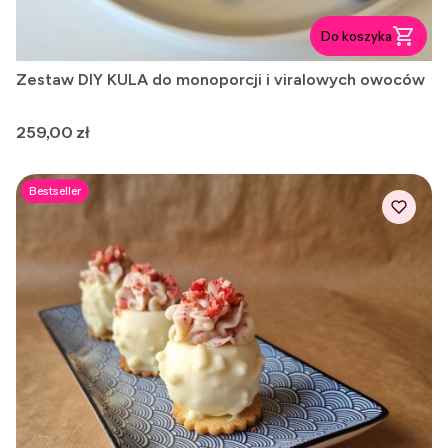
Do koszyka
Zestaw DIY KULA do monoporcji i viralowych owoców
Cena
259,00 zł
Bestseller