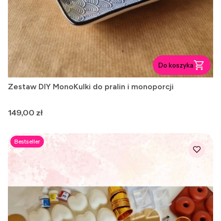
Do koszyka
Zestaw DIY MonoKulki do pralin i monoporcji
Cena
149,00 zł
Bestseller