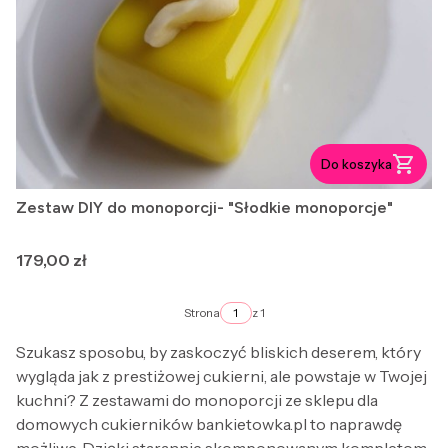
Do koszyka
Zestaw DIY do monoporcji- "Słodkie monoporcje"
Cena
179,00 zł
Strona
z 1
Szukasz sposobu, by zaskoczyć bliskich deserem, który
wygląda jak z prestiżowej cukierni, ale powstaje w Twojej
kuchni? Z zestawami do monoporcji ze sklepu dla
domowych cukierników bankietowka.pl to naprawdę