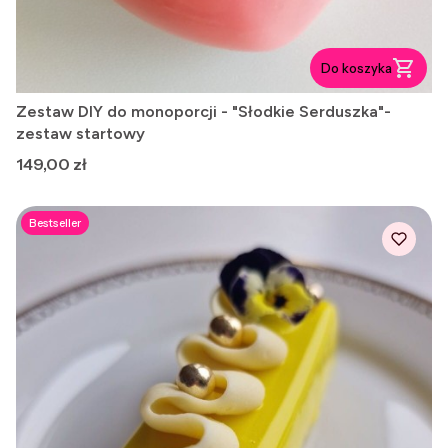
Do koszyka
Zestaw DIY do monoporcji - "Słodkie Serduszka"-
zestaw startowy
Cena
149,00 zł
Bestseller