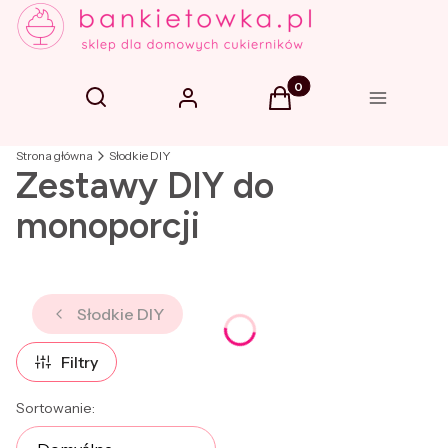
Produkty w koszyku: 0. 
Otwórz wyszukiwarkę
Szukaj
Zaloguj się
Koszyk
Menu
Strona główna
Słodkie DIY
Zestawy DIY do
monoporcji
Słodkie DIY
Filtry
Lista produktów
Sortowanie: