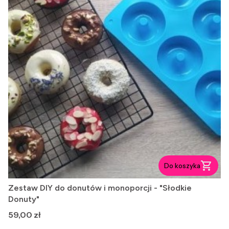
Do koszyka
Zestaw DIY do donutów i monoporcji - "Słodkie
Donuty"
Cena
59,00 zł