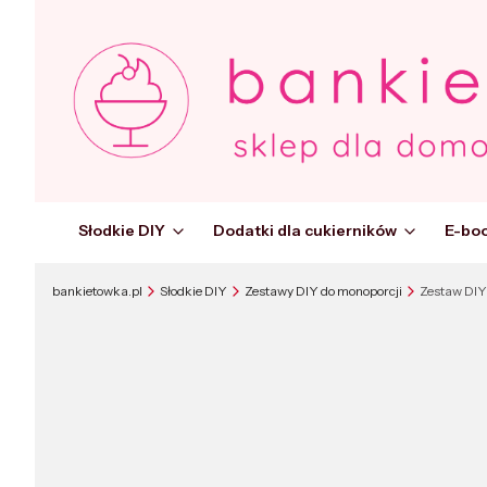
Słodkie DIY
Dodatki dla cukierników
E-boo
bankietowka.pl
Słodkie DIY
Zestawy DIY do monoporcji
Zestaw DIY