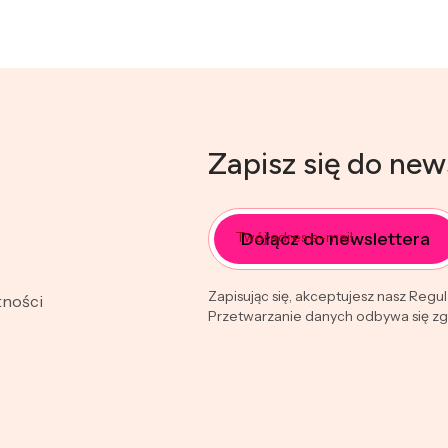
Zapisz się do new
Dołącz do newslettera
Twój adres e-mail
Zapisując się, akceptujesz nasz Regu
tności
Przetwarzanie danych odbywa się zgo