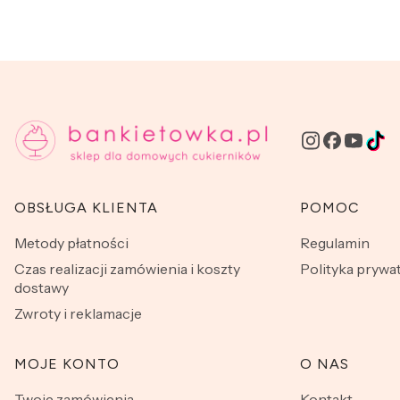
Linki w stopce
OBSŁUGA KLIENTA
POMOC
Metody płatności
Regulamin
Czas realizacji zamówienia i koszty
Polityka prywa
dostawy
Zwroty i reklamacje
MOJE KONTO
O NAS
Twoje zamówienia
Kontakt