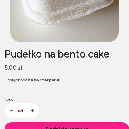
Pudełko na bento cake
Cena
5,00 zł
Dostępność:
na wyczerpaniu
Ilość
szt.
Dodaj do koszyka