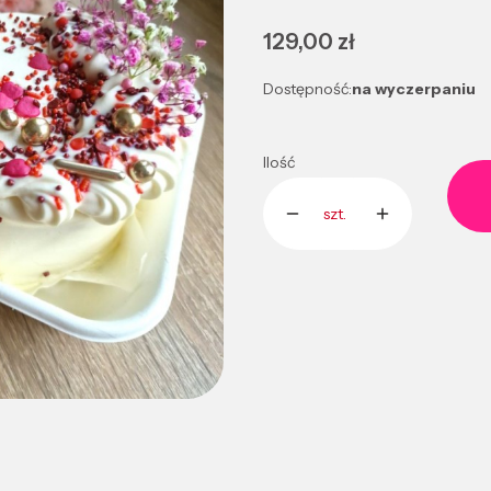
Cena
129,00 zł
Dostępność:
na wyczerpaniu
Ilość
szt.