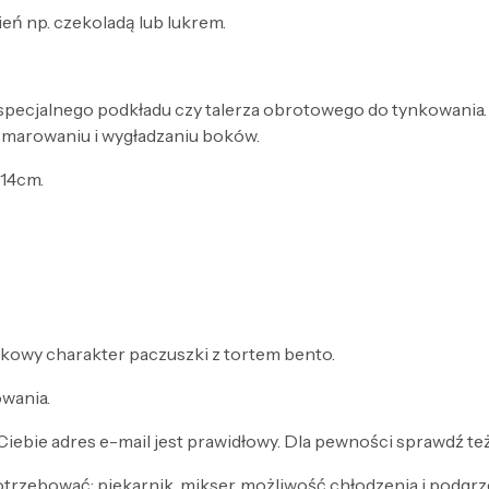
eń np. czekoladą lub lukrem.
jesz specjalnego podkładu czy talerza obrotowego do tynkowan
y smarowaniu i wygładzaniu boków.
x14cm.
kowy charakter paczuszki z tortem bento.
owania.
Ciebie adres e-mail jest prawidłowy. Dla pewności sprawdź te
otrzebować: piekarnik, mikser, możliwość chłodzenia i podgrz