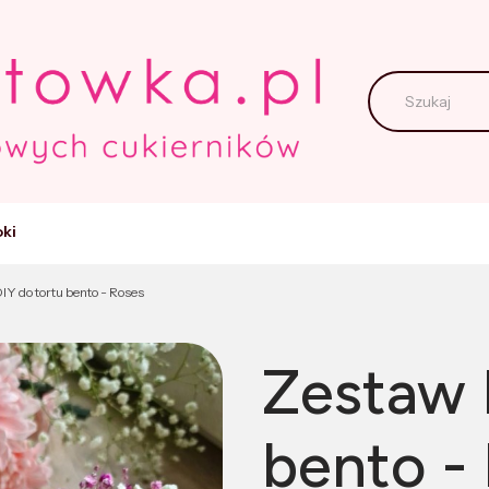
ki
IY do tortu bento - Roses
Zestaw 
bento -