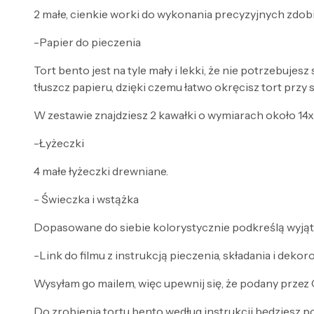
2 małe, cienkie worki do wykonania precyzyjnych zdobi
-Papier do pieczenia
Tort bento jest na tyle mały i lekki, że nie potrzebu
tłuszcz papieru, dzięki czemu łatwo okręcisz tort prz
W zestawie znajdziesz 2 kawałki o wymiarach około 14
-Łyżeczki
4 małe łyżeczki drewniane.
- Świeczka i wstążka
Dopasowane do siebie kolorystycznie podkreślą wyjąt
-Link do filmu z instrukcją pieczenia, składania i dekor
Wysyłam go mailem, więc upewnij się, że podany przez 
Do zrobienia tortu bento według instrukcji będziesz p