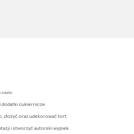
 ciasto.
 dodatki cukiernicze.
c, złożyć oraz udekorować tort.
zji i stworzyć autorski wypiek.