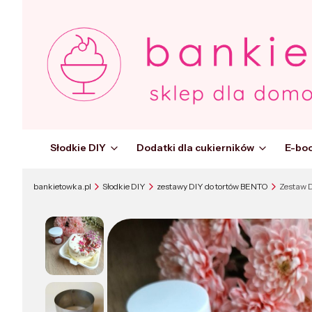
Słodkie DIY
Dodatki dla cukierników
E-boo
bankietowka.pl
Słodkie DIY
zestawy DIY do tortów BENTO
Zestaw D