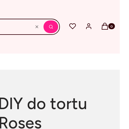
Produkty w k
Ulubione
Zaloguj się
Koszyk
Wyczyść
Szukaj
DIY do tortu
 Roses