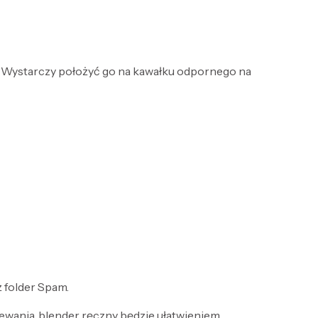
ia. Wystarczy położyć go na kawałku odpornego na
ż folder Spam.
ewania, blender ręczny będzie ułatwieniem.