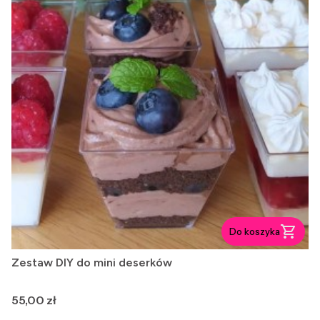
Do koszyka
Zestaw DIY do mini deserków
Cena
55,00 zł