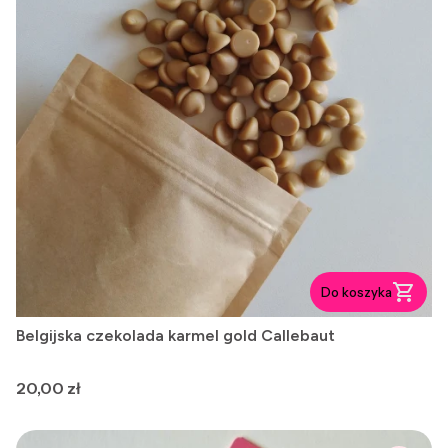
Do koszyka
Belgijska czekolada karmel gold Callebaut
Cena
20,00 zł