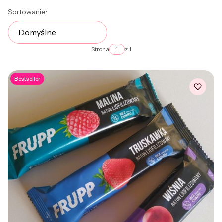
Lista produktów
Sortowanie:
Domyślne
Strona
z 1
Bestseller