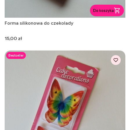
Do koszyka
Forma silikonowa do czekolady
Cena
15,00 zł
Bestseller