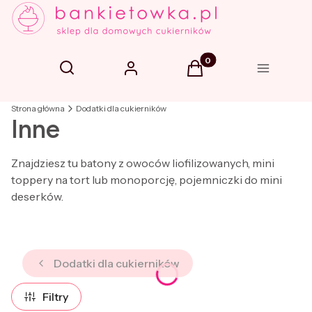
Produkty w koszyku: 0. 
Otwórz wyszukiwarkę
Szukaj
Zaloguj się
Koszyk
Menu
Strona główna
Dodatki dla cukierników
Inne
Znajdziesz tu batony z owoców liofilizowanych, mini
toppery na tort lub monoporcję, pojemniczki do mini
deserków.
Dodatki dla cukierników
Filtry