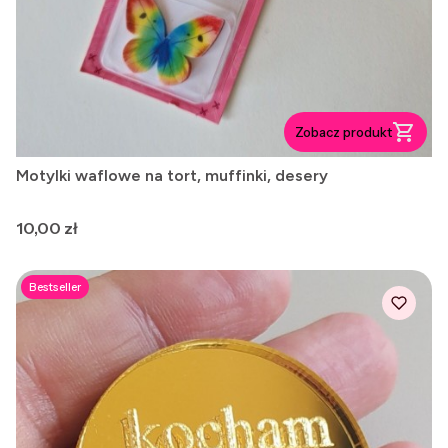
Zobacz produkt
Motylki waflowe na tort, muffinki, desery
Cena
10,00 zł
Bestseller